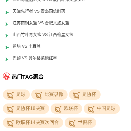
天津先行者 VS 青岛国信制药
江苏南钢女篮 VS 合肥文旅女篮
山西竹叶青女篮 VS 江西赣星女篮
希腊 VS 土耳其
巴黎 VS 贝尔格莱德红星
热门TAG聚合
足球
比赛录像
足协杯
足协杯18决赛
欧联杯
中国足球
欧联杯14决赛次回合
世俱杯