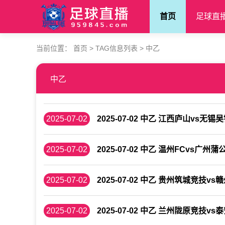
首页
足球直
当前位置：
首页
> TAG信息列表 > 中乙
中乙
2025-07-02
2025-07-02 中乙 江西庐山vs无锡
2025-07-02
2025-07-02 中乙 温州FCvs广州蒲
2025-07-02
2025-07-02 中乙 贵州筑城竞技vs
2025-07-02
2025-07-02 中乙 兰州陇原竞技vs