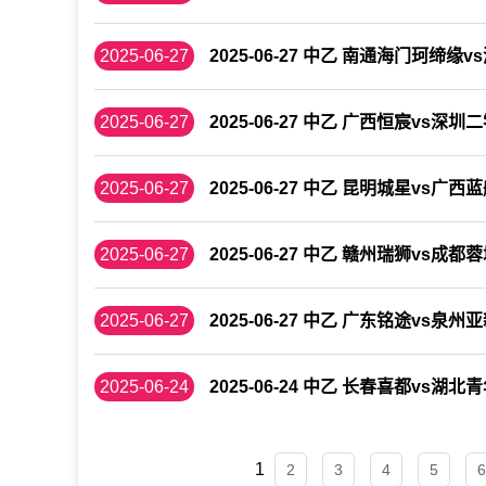
2025-06-27
2025-06-27 中乙 南通海门珂缔缘
2025-06-27
2025-06-27 中乙 广西恒宸vs深圳
2025-06-27
2025-06-27 中乙 昆明城星vs广西
2025-06-27
2025-06-27 中乙 赣州瑞狮vs成都
2025-06-27
2025-06-27 中乙 广东铭途vs泉州
2025-06-24
2025-06-24 中乙 长春喜都vs湖北
1
2
3
4
5
6