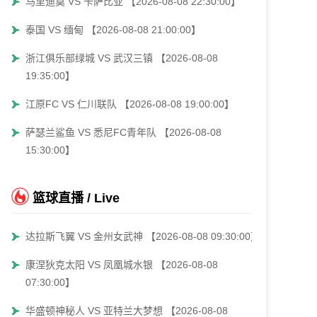
马里迪莫 VS 卡萨比亚 【2026-08-08 22:30:00】
泰国 VS 缅甸 【2026-08-08 21:00:00】
浙江俱乐部绿城 VS 武汉三镇 【2026-08-08
19:35:00】
江原FC VS 仁川联队 【2026-08-08 19:00:00】
萨瑟兰鲨鱼 VS 悉尼FC青年队 【2026-08-08
15:30:00】
篮球直播 / Live
达拉斯飞翼 VS 金州女武神 【2026-08-08 09:30:00】
康涅狄克太阳 VS 凤凰城水银 【2026-08-08
07:30:00】
华盛顿神秘人 VS 亚特兰大梦想 【2026-08-08