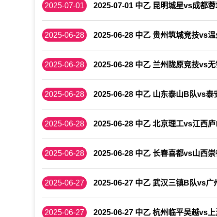
2025-07-01
2025-07-01 中乙 昆明城星vs成都
2025-06-28
2025-06-28 中乙 贵州筑城竞技vs
2025-06-28
2025-06-28 中乙 兰州陇原竞技vs
2025-06-28
2025-06-28 中乙 山东泰山B队vs
2025-06-28
2025-06-28 中乙 北京理工vs江西
2025-06-28
2025-06-28 中乙 长春喜都vs山西
2025-06-27
2025-06-27 中乙 武汉三镇B队vs
2025-06-27
2025-06-27 中乙 杭州临平吴越v