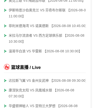
奥克兰联 VS 陶朗加市联 【2026-08-08 11:00:00】
伊斯特恩沙伯奥克兰 VS 芬奇布尔斯联 【2026-08-08
11:00:00】
菲利米德海湾 VS 诺美德斯 【2026-08-08 10:45:00】
米拉马尔流浪者 VS 西方足球俱乐部 【2026-08-08
10:30:00】
温哥华白浪 VS 华雷斯 【2026-08-08 10:30:00】
篮球直播 / Live
达拉斯飞翼 VS 金州女武神 【2026-08-08 09:30:00】
康涅狄克太阳 VS 凤凰城水银 【2026-08-08
07:30:00】
华盛顿神秘人 VS 亚特兰大梦想 【2026-08-08