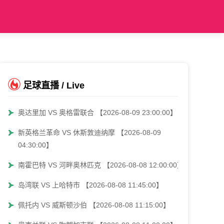
足球直播 / Live
奥达里加 VS 奥格雷联合 【2026-08-09 23:00:00】
新英格兰革命 VS 休斯敦迪纳摩 【2026-08-09
04:30:00】
南霍巴特 VS 河畔奥林匹克 【2026-08-08 12:00:00】
岛湾联 VS 上哈特市 【2026-08-08 11:45:00】
佩托内 VS 威斯顿沙伯 【2026-08-08 11:15:00】