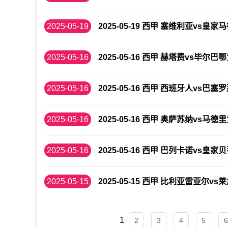
2025-05-19
2025-05-19 西甲 塞维利亚vs皇家
2025-05-16
2025-05-16 西甲 赫塔费vs毕尔巴
2025-05-16
2025-05-16 西甲 西班牙人vs巴塞
2025-05-16
2025-05-16 西甲 奥萨苏纳vs马德
2025-05-16
2025-05-16 西甲 巴列卡诺vs皇家
2025-05-15
2025-05-15 西甲 比利亚雷亚尔vs
1
2
3
4
5
6