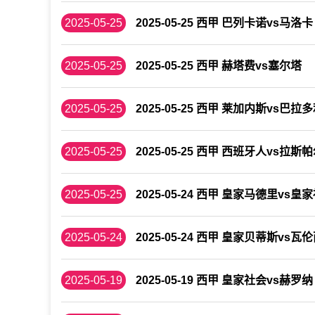
2025-05-25
2025-05-25 西甲 巴列卡诺vs马洛卡
2025-05-25
2025-05-25 西甲 赫塔费vs塞尔塔
2025-05-25
2025-05-25 西甲 莱加内斯vs巴拉
2025-05-25
2025-05-25 西甲 西班牙人vs拉斯
2025-05-25
2025-05-24 西甲 皇家马德里vs皇
2025-05-24
2025-05-24 西甲 皇家贝蒂斯vs瓦
2025-05-19
2025-05-19 西甲 皇家社会vs赫罗纳