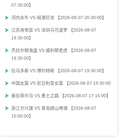
07:30:00】
河内水牛 VS 岘港巨龙 【2026-08-07 20:30:00】
江苏肯帝亚 VS 深圳马可波罗 【2026-08-07
19:30:00】
杰拉尔顿海盗 VS 威利顿老虎 【2026-08-07
19:30:00】
拉马多斯 VS 博尔特斯 【2026-08-07 19:30:00】
中国女篮 VS 尼日利亚女篮 【2026-08-07 19:30:00】
泰拉菲尔马 VS 勇士之路 【2026-08-07 17:15:00】
浙江方兴渡 VS 青岛崂山啤酒 【2026-08-07
15:00:00】