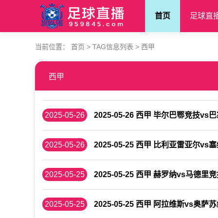
首页
足球直
当前位置：
首页
> TAG信息列表 > 西甲
西甲
2025-05-26
2025-05-26 西甲 毕尔巴鄂竞技vs
2025-05-26
2025-05-25 西甲 比利亚雷亚尔vs
2025-05-25
2025-05-25 西甲 赫罗纳vs马德里
2025-05-25
2025-05-25 西甲 阿拉维斯vs奥萨