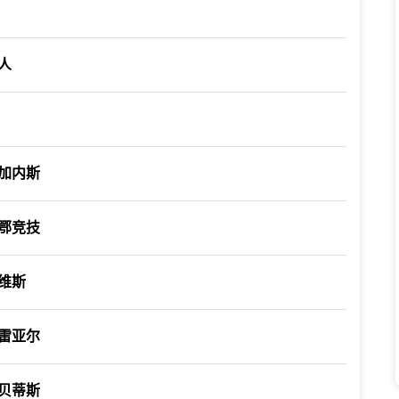
牙人
莱加内斯
巴鄂竞技
拉维斯
亚雷亚尔
家贝蒂斯