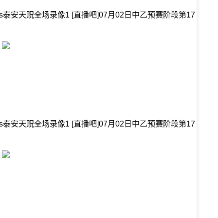
vs泰安天贶全场录像1
[直播吧]07月02日中乙预赛阶段第17
vs泰安天贶全场录像1
[直播吧]07月02日中乙预赛阶段第17