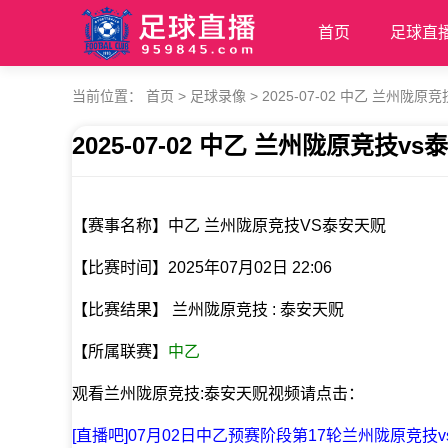
首页
足球直
当前位置：
首页
>
足球录像
>
2025-07-02 中乙 兰州陇原
2025-07-02 中乙 兰州陇原竞技v
发布时间：2025年07月02日 22:06 阅读：
2 次
【赛事名称】中乙 兰州陇原竞技VS泰安天贶
【比赛时间】2025年07月02日 22:06
【比赛结果】 兰州陇原竞技 : 泰安天贶
【所属联赛】
中乙
观看兰州陇原竞技:泰安天贶视频请点击：
[直播吧]07月02日中乙预赛阶段第17轮兰州陇原竞技