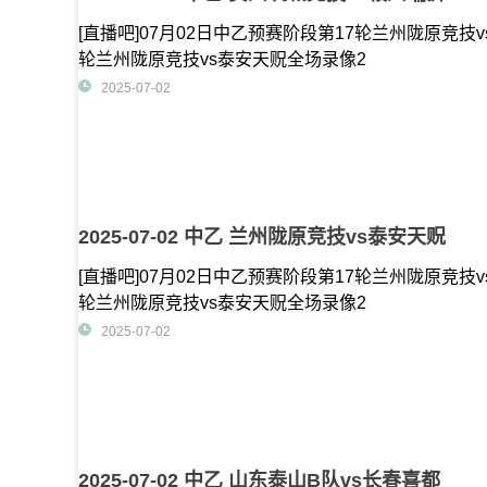
[直播吧]07月02日中乙预赛阶段第17轮兰州陇原竞技
轮兰州陇原竞技vs泰安天贶全场录像2
2025-07-02
2025-07-02 中乙 兰州陇原竞技vs泰安天贶
[直播吧]07月02日中乙预赛阶段第17轮兰州陇原竞技
轮兰州陇原竞技vs泰安天贶全场录像2
2025-07-02
2025-07-02 中乙 山东泰山B队vs长春喜都