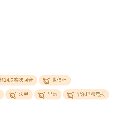
杯14决赛次回合
世俱杯
法甲
里昂
毕尔巴鄂竞技
中甲
上海申花
上海海港