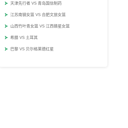
天津先行者 VS 青岛国信制药
江苏南钢女篮 VS 合肥文旅女篮
山西竹叶青女篮 VS 江西赣星女篮
希腊 VS 土耳其
巴黎 VS 贝尔格莱德红星