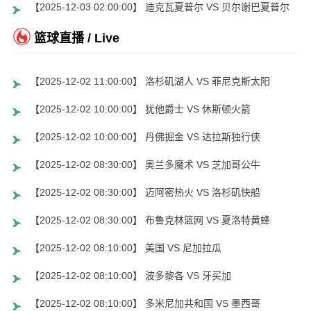
【2025-12-03 02:00:00】 迪克瓦夏普尔 VS 贝尔谢巴夏普尔
篮球直播 / Live
【2025-12-02 11:00:00】 洛杉矶湖人 VS 菲尼克斯太阳
【2025-12-02 10:00:00】 犹他爵士 VS 休斯顿火箭
【2025-12-02 10:00:00】 丹佛掘金 VS 达拉斯独行侠
【2025-12-02 08:30:00】 奥兰多魔术 VS 芝加哥公牛
【2025-12-02 08:30:00】 迈阿密热火 VS 洛杉矶快船
【2025-12-02 08:30:00】 布鲁克林篮网 VS 夏洛特黄蜂
【2025-12-02 08:10:00】 美国 VS 尼加拉瓜
【2025-12-02 08:10:00】 波多黎各 VS 牙买加
【2025-12-02 08:10:00】 多米尼加共和国 VS 墨西哥