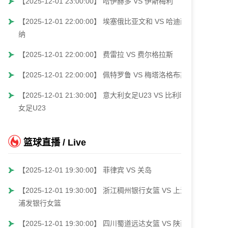
【2025-12-01 23:00:00】 哈伊赫多 VS 伊斯梅利
【2025-12-01 22:00:00】 埃塞俄比亚文和 VS 哈迪萨
纳
【2025-12-01 22:00:00】 费雷拉 VS 费尔格拉斯
【2025-12-01 22:00:00】 佩特罗鲁 VS 梅塔洛格布斯
【2025-12-01 21:30:00】 意大利女足U23 VS 比利时
女足U23
篮球直播 / Live
【2025-12-01 19:30:00】 菲律宾 VS 关岛
【2025-12-01 19:30:00】 浙江稠州银行女篮 VS 上海
浦发银行女篮
【2025-12-01 19:30:00】 四川蜀道远达女篮 VS 陕西