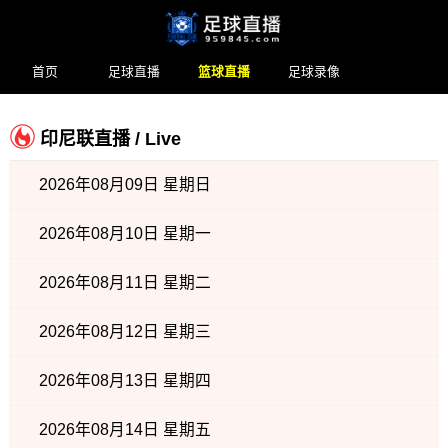
首页
足球直播
篮球直播
足球录像
印尼联直播 / Live
2026年08月09日 星期日
2026年08月10日 星期一
2026年08月11日 星期二
2026年08月12日 星期三
2026年08月13日 星期四
2026年08月14日 星期五